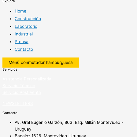
Explora
Home
Construcción
Laboratorio
Industrial
Prensa
Contacto
Menú conmutador hamburguesa
Servicios
Asistencia Personalizada
Servicio Técnico
Servicio Post Venta
NEWSLETTERS
Contacto
Av. Gral Eugenio Garzón, 863. Esq. Millán Montevideo -
Uruguay
Badajoz 1626, Montevideo, Uruguay