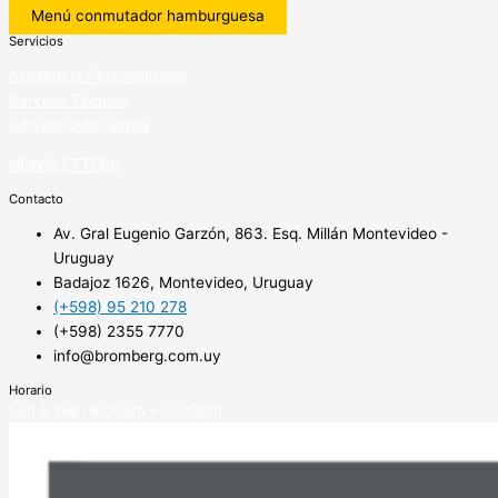
Menú conmutador hamburguesa
Servicios
Asistencia Personalizada
Servicio Técnico
Servicio Post Venta
NEWSLETTERS
Contacto
Av. Gral Eugenio Garzón, 863. Esq. Millán Montevideo -
Uruguay
Badajoz 1626, Montevideo, Uruguay
(+598) 95 210 278
(+598) 2355 7770
info@bromberg.com.uy
Horario
Lun a Vier: 8.00am – 17.00pm