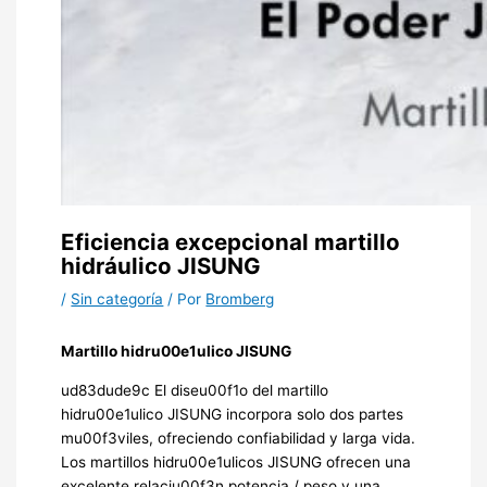
Eficiencia excepcional martillo
hidráulico JISUNG
/
Sin categoría
/ Por
Bromberg
Martillo hidru00e1ulico JISUNG
ud83dude9c El diseu00f1o del martillo
hidru00e1ulico JISUNG incorpora solo dos partes
mu00f3viles, ofreciendo confiabilidad y larga vida.
Los martillos hidru00e1ulicos JISUNG ofrecen una
excelente relaciu00f3n potencia / peso y una