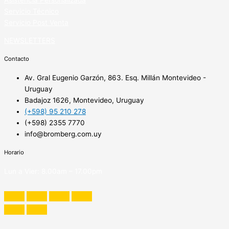
Servicio Técnico
Servicio Post Venta
NEWSLETTERS
Contacto
Av. Gral Eugenio Garzón, 863. Esq. Millán Montevideo -
Uruguay
Badajoz 1626, Montevideo, Uruguay
(+598) 95 210 278
(+598) 2355 7770
info@bromberg.com.uy
Horario
Lun a Vier: 8.00am – 17.00pm