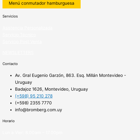
Menú conmutador hamburguesa
Servicios
Asistencia Personalizada
Servicio Técnico
Servicio Post Venta
NEWSLETTERS
Contacto
Av. Gral Eugenio Garzón, 863. Esq. Millán Montevideo -
Uruguay
Badajoz 1626, Montevideo, Uruguay
(+598) 95 210 278
(+598) 2355 7770
info@bromberg.com.uy
Horario
Lun a Vier: 8.00am – 17.00pm